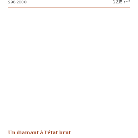
22,15 m²
298.200€
Un diamant à l’état brut